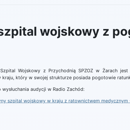
szpital wojskowy z p
Szpital Wojskowy z Przychodnią SPZOZ w Żarach jest j
kraju, który w swojej strukturze posiada pogotowie ratu
 wysłuchania audycji w Radio Zachód:
yny szpital wojskowy w kraju z ratownictwem medycznym -